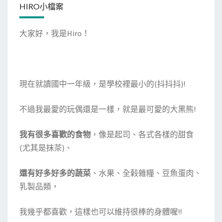
HIRO小檔案
回
家
大家好，我是Hiro！
的
九
州
!
現在就讀國中一年級，是學校裡最小的(抖抖抖)!
(
第
不過我最愛的玩偶還是一樣，就是最可愛的大黑熊!
一
天
我有很多喜歡的食物
，像是起司、各式各樣的甜食
-
(尤其是抹茶)、
上
飛
還有好多好多的蔬菜
、水果、全榖雜糧、豆魚蛋肉、
抵
乳製品類，
日
本
我幾乎都喜歡，這樣也可以維持很棒的身體喔!!