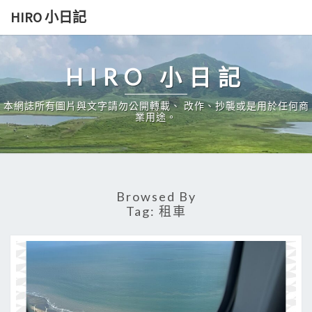
Skip
HIRO 小日記
to
content
HIRO 小日記
本網誌所有圖片與文字請勿公開轉載、 改作、抄襲或是用於任何商
業用途。
Browsed By
Tag:
租車