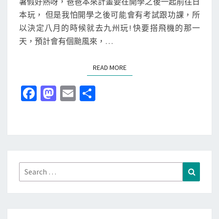
暑假好熱呀，爸爸本來計畫要在開學之後一起前往日
九
S
本玩， 但是我怕開學之後可能會有考試跟功課，所
州
以決定八月的時候就去九州玩! 快要搭飛機的那一
九
天，預計會有個颱風來，…
天
行
READ MORE
READ MORE
!
實
Fa
M
E
分
在
ce
as
m
享
太
b
to
ai
好
o
d
l
玩
了
o
o
，
k
n
Search
Search
不
for:
讓
我
們