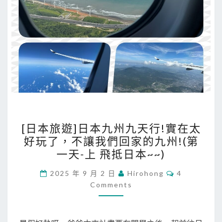
[
[日本旅遊]日本九州九天行!實在太
日
好玩了，不讓我們回家的九州!(第
本
一天-上 飛抵日本~~)
旅
遊
C
2025 年 9 月 2 日
Hirohong
4
O
Comments
]
M
M
日
E
N
本
T