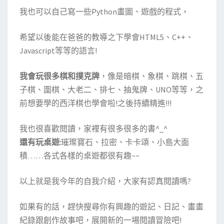
我也可以自己寫一些Python畫圖、遊戲的程式，
希望以後能在爸爸的教導之下學會HTML5、C++、
Javascript等等的語言!
我會玩很多棋和撲克牌
，像是暗棋、象棋、跳棋、五
子棋、圍棋、大老二、排七、抽鬼牌、UNO等等，之
前想要學的西洋棋也學會啦!之後持續精進!!!
我也很喜歡閱讀，家裡有很多很多的書^_^
還有玩桌遊:
璀璨寶石、拉密、卡卡頌、小島大面
積……各式各樣的桌遊都很有趣~~
以上就是我今年的自我介紹，大家有認真閱讀嗎?
如果有的話，趕快搜尋你有興趣的遊記、日記、畫畫
紀錄跟創作故事吧，展開新的一場閱讀冒險吧!