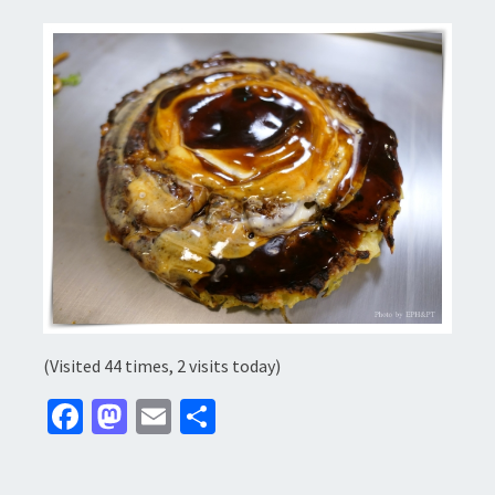
(Visited 44 times, 2 visits today)
Fa
M
E
分
ce
as
m
享
b
to
ai