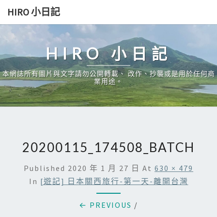
Skip
HIRO 小日記
to
content
HIRO 小日記
本網誌所有圖片與文字請勿公開轉載、 改作、抄襲或是用於任何商
業用途。
20200115_174508_BATCH
Published
2020 年 1 月 27 日
At
630 × 479
In
[遊記] 日本關西旅行-第一天-離開台灣
← PREVIOUS
/