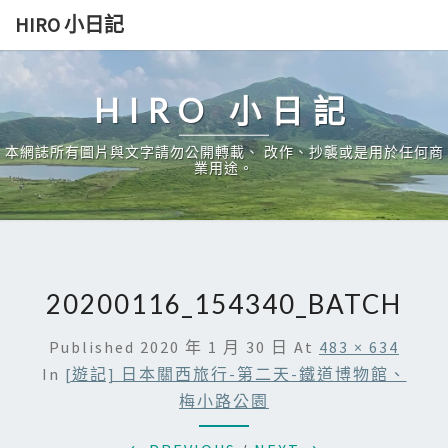
Skip
HIRO 小日記
to
content
HIRO 小日記
本網誌所有圖片與文字請勿公開轉載、 改作、抄襲或是用於任何商
業用途。
20200116_154340_BATCH
Published
2020 年 1 月 30 日
At
483 × 634
In
[遊記] 日本關西旅行-第二天-鐵道博物館、
梅小路公園