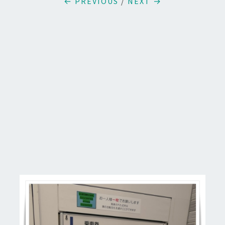
← PREVIOUS
/
NEXT →