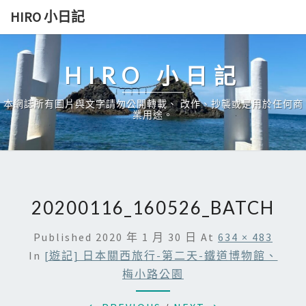
Skip
HIRO 小日記
to
content
HIRO 小日記
本網誌所有圖片與文字請勿公開轉載、 改作、抄襲或是用於任何商
業用途。
20200116_160526_BATCH
Published
2020 年 1 月 30 日
At
634 × 483
In
[遊記] 日本關西旅行-第二天-鐵道博物館、
梅小路公園