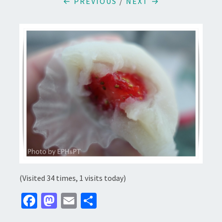
← PREVIOUS
/
NEXT →
(Visited 34 times, 1 visits today)
Fa
M
E
分
ce
as
m
享