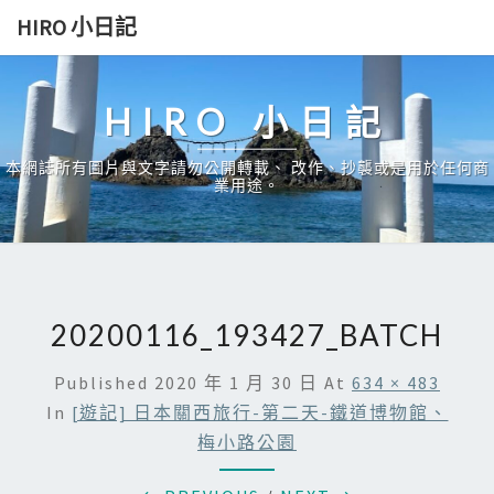
Skip
HIRO 小日記
to
content
HIRO 小日記
本網誌所有圖片與文字請勿公開轉載、 改作、抄襲或是用於任何商
業用途。
20200116_193427_BATCH
Published
2020 年 1 月 30 日
At
634 × 483
In
[遊記] 日本關西旅行-第二天-鐵道博物館、
梅小路公園