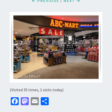
← PREVIOUS
/
NEXT →
(Visited 35 times, 1 visits today)
Fa
M
E
分
ce
as
m
享