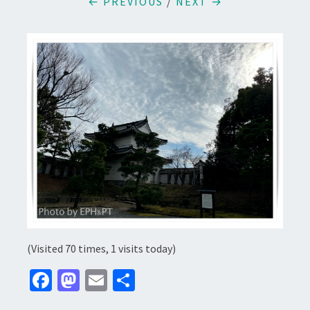
← PREVIOUS
/
NEXT →
(Visited 70 times, 1 visits today)
Fa
M
E
分
ce
as
m
享