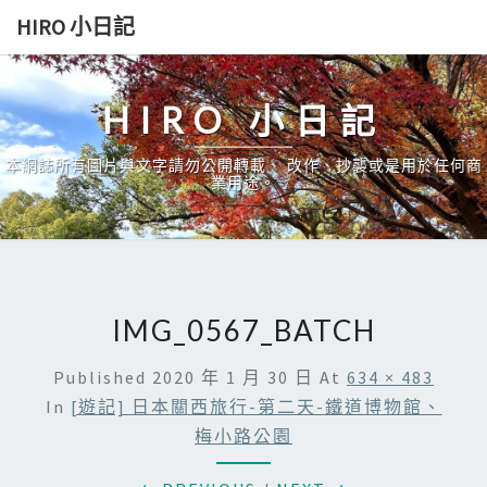
Skip
HIRO 小日記
to
content
HIRO 小日記
本網誌所有圖片與文字請勿公開轉載、 改作、抄襲或是用於任何商
業用途。
IMG_0567_BATCH
Published
2020 年 1 月 30 日
At
634 × 483
In
[遊記] 日本關西旅行-第二天-鐵道博物館、
梅小路公園