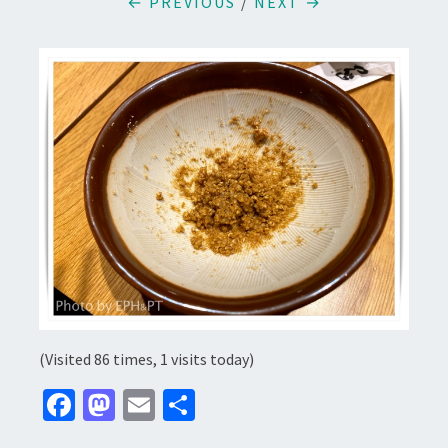
← PREVIOUS
/
NEXT →
(Visited 86 times, 1 visits today)
Fa
M
E
分
ce
as
m
享