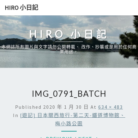
Skip
HIRO 小日記
to
content
HIRO 小日記
本網誌所有圖片與文字請勿公開轉載、 改作、抄襲或是用於任何商
業用途。
IMG_0791_BATCH
Published
2020 年 1 月 30 日
At
634 × 483
In
[遊記] 日本關西旅行-第二天-鐵道博物館、
梅小路公園