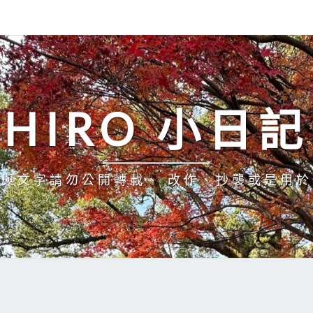
HIRO 小日記
與文字請勿公開轉載、 改作、抄襲或是用