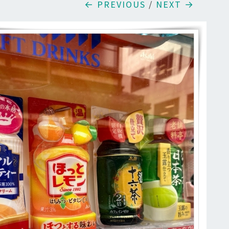
← PREVIOUS
/
NEXT →