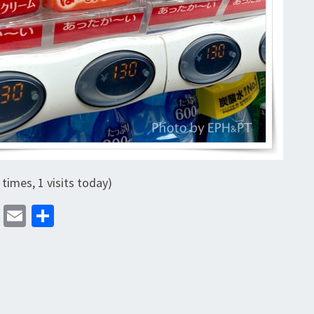
 times, 1 visits today)
M
E
分
as
m
享
to
ai
d
l
o