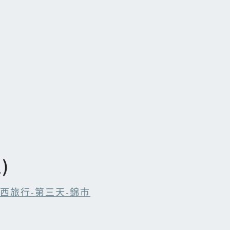
)
關西旅行-第三天-錦市