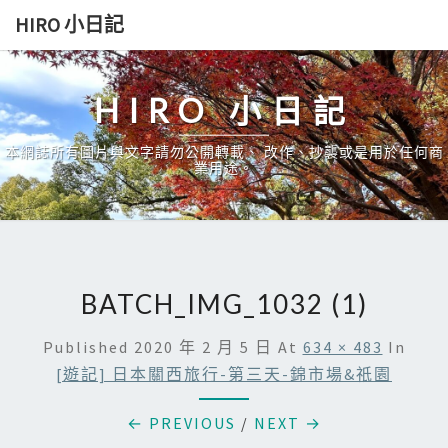
Skip
HIRO 小日記
to
content
HIRO 小日記
本網誌所有圖片與文字請勿公開轉載、 改作、抄襲或是用於任何商
業用途。
BATCH_IMG_1032 (1)
Published
2020 年 2 月 5 日
At
634 × 483
In
[遊記] 日本關西旅行-第三天-錦市場&祇園
← PREVIOUS
/
NEXT →