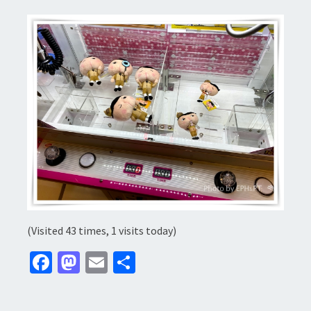
(Visited 43 times, 1 visits today)
Fa
M
E
分
ce
as
m
享
b
to
ai