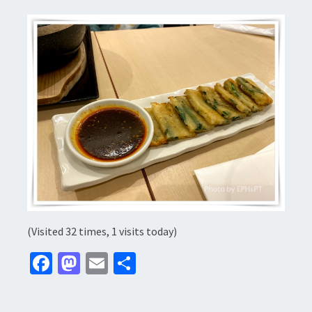
(Visited 32 times, 1 visits today)
Fa
M
E
分
ce
as
m
享
b
to
ai