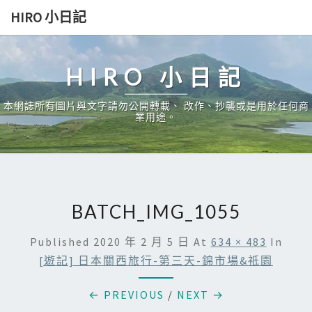
Skip
HIRO 小日記
to
content
HIRO 小日記
本網誌所有圖片與文字請勿公開轉載、 改作、抄襲或是用於任何商
業用途。
BATCH_IMG_1055
Published
2020 年 2 月 5 日
At
634 × 483
In
[遊記] 日本關西旅行-第三天-錦市場&祇園
← PREVIOUS
/
NEXT →