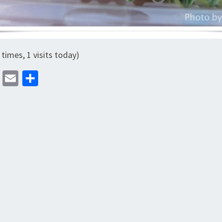
 times, 1 visits today)
M
E
分
as
m
享
to
ai
d
l
o
n