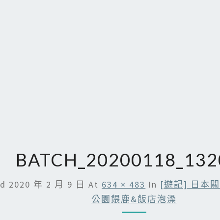
BATCH_20200118_132
ed
2020 年 2 月 9 日
At
634 × 483
In
[遊記] 日本
公園餵鹿&飯店泡澡