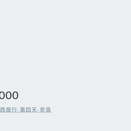
000
關西旅行-第四天-奈良