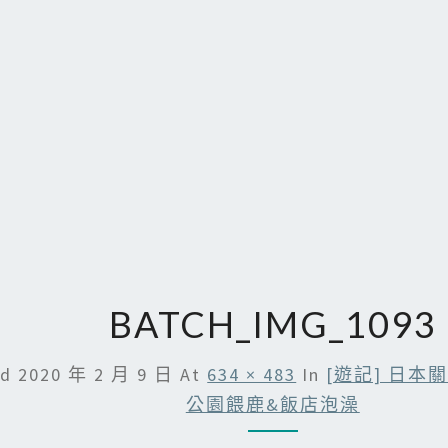
BATCH_IMG_1093
ed
2020 年 2 月 9 日
At
634 × 483
In
[遊記] 日本
公園餵鹿&飯店泡澡