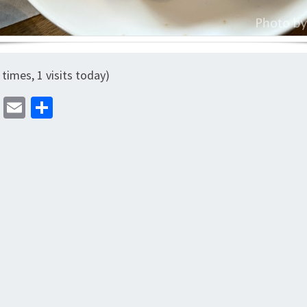
 times, 1 visits today)
M
E
分
as
m
享
to
ai
d
l
o
n