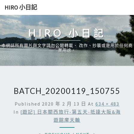
Skip
HIRO 小日記
to
content
HIRO 小日記
本網誌所有圖片與文字請勿公開轉載、 改作、抄襲或是用於任何商
業用途。
BATCH_20200119_150755
Published
2020 年 2 月 13 日
At
634 × 483
In
[遊記] 日本關西旅行-第五天-抵達大阪&海
遊館摩天輪