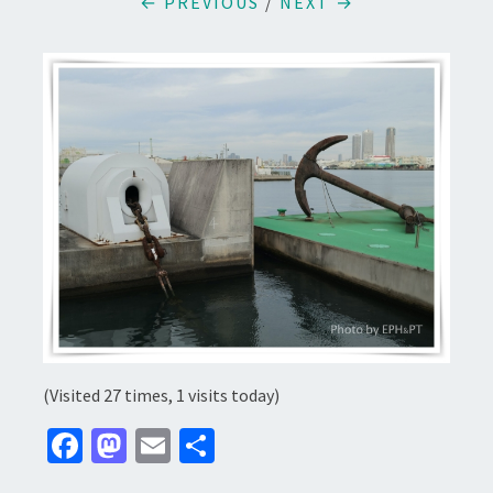
← PREVIOUS
/
NEXT →
(Visited 27 times, 1 visits today)
Fa
M
E
分
ce
as
m
享