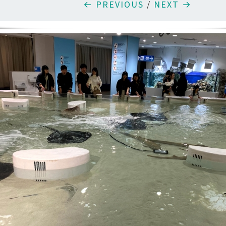
← PREVIOUS
/
NEXT →