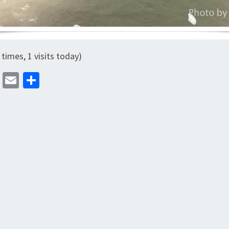
 times, 1 visits today)
M
E
分
as
m
享
to
ai
d
l
o
n