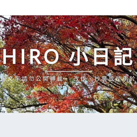
HIRO 小日記
與文字請勿公開轉載、 改作、抄襲或是用