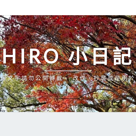
HIRO 小日記
與文字請勿公開轉載、 改作、抄襲或是用