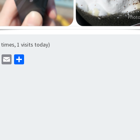
 times, 1 visits today)
M
E
分
as
m
享
to
ai
d
l
o
n