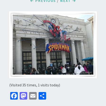
← PREVIOUS
/
NEXT →
(Visited 35 times, 1 visits today)
Fa
M
E
分
ce
as
m
享