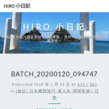
Skip
HIRO 小日記
to
content
HIRO 小日記
本網誌所有圖片與文字請勿公開轉載、 改作、抄襲或是用於任何商
業用途。
BATCH_20200120_094747
Published
2020 年 2 月 19 日
At
634 × 483
In
[遊記] 日本關西旅行-第六天-環球影城一日
遊