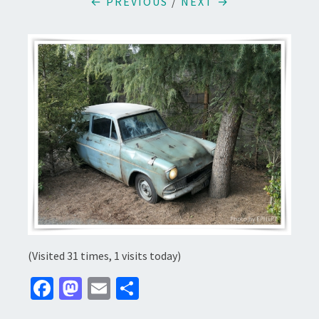
← PREVIOUS
/
NEXT →
(Visited 31 times, 1 visits today)
Fa
M
E
分
ce
as
m
享