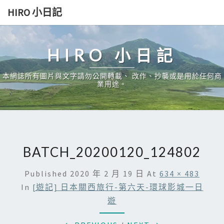
Skip
HIRO 小日記
to
content
HIRO 小日記
本網誌所有圖片與文字請勿公開轉載、 改作、抄襲或是用於任何商
業用途。
BATCH_20200120_124802
Published
2020 年 2 月 19 日
At
634 × 483
In
[遊記] 日本關西旅行-第六天-環球影城一日
遊