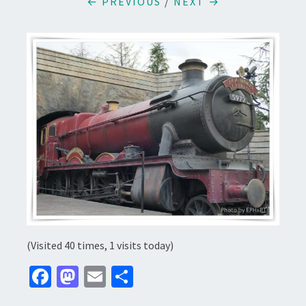
← PREVIOUS
/
NEXT →
(Visited 40 times, 1 visits today)
Fa
M
E
分
ce
as
m
享