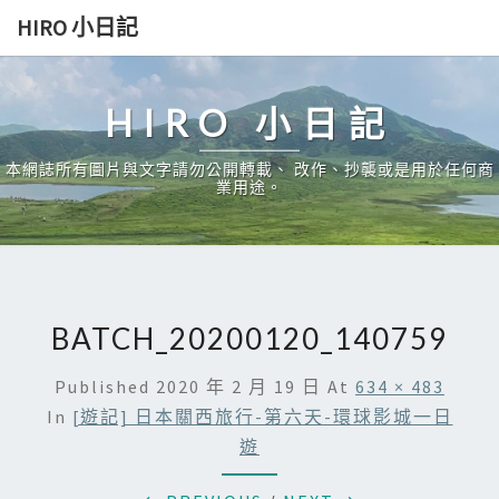
Skip
HIRO 小日記
to
content
HIRO 小日記
本網誌所有圖片與文字請勿公開轉載、 改作、抄襲或是用於任何商
業用途。
BATCH_20200120_140759
Published
2020 年 2 月 19 日
At
634 × 483
In
[遊記] 日本關西旅行-第六天-環球影城一日
遊