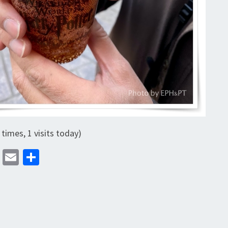
 times, 1 visits today)
M
E
分
as
m
享
to
ai
d
l
o