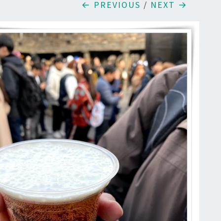
← PREVIOUS
/
NEXT →