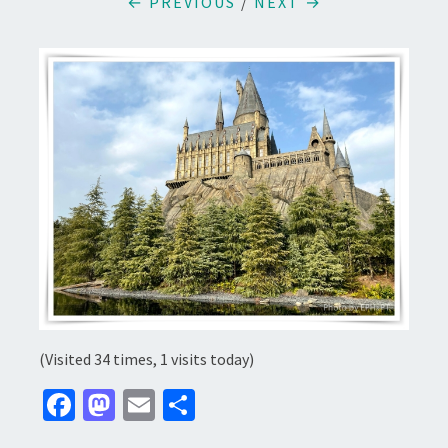
← PREVIOUS
/
NEXT →
(Visited 34 times, 1 visits today)
Fa
M
E
分
ce
as
m
享