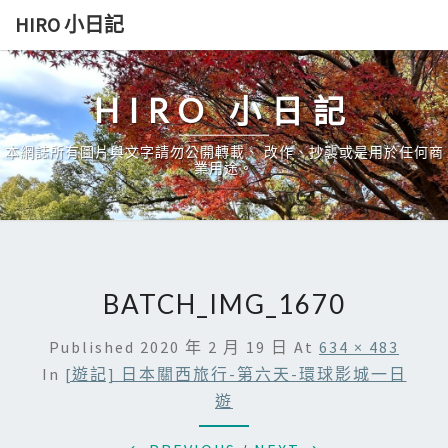
Skip
HIRO 小日記
to
content
HIRO 小日記
本網誌所有圖片與文字請勿公開轉載、 改作、抄襲或是用於任何商
業用途。
BATCH_IMG_1670
Published
2020 年 2 月 19 日
At
634 × 483
In
[遊記] 日本關西旅行-第六天-環球影城一日
遊