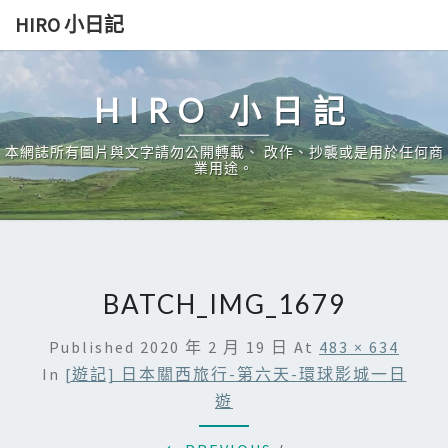
Skip
HIRO 小日記
to
content
HIRO 小日記
本網誌所有圖片與文字請勿公開轉載、 改作、抄襲或是用於任何商
業用途。
BATCH_IMG_1679
Published
2020 年 2 月 19 日
At
483 × 634
In
[遊記] 日本關西旅行-第六天-環球影城一日
遊