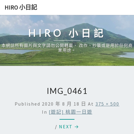
Skip
HIRO 小日記
to
content
HIRO 小日記
本網誌所有圖片與文字請勿公開轉載、 改作、抄襲或是用於任何商
業用途。
IMG_0461
Published
2020 年 8 月 18 日
At
375 × 500
In
[遊記] 桃園一日遊
/
NEXT →