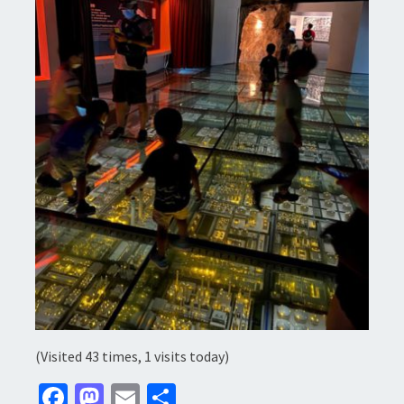
(Visited 43 times, 1 visits today)
Fa
M
E
分