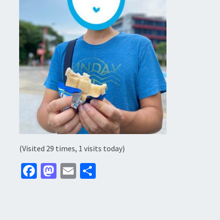
(Visited 29 times, 1 visits today)
Fa
M
E
分
ce
as
m
享
b
to
ai
o
d
l