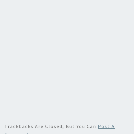
o
o
k
n
Trackbacks Are Closed, But You Can
Post A