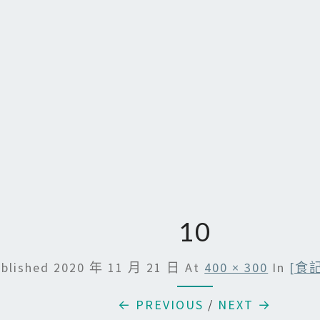
10
blished
2020 年 11 月 21 日
At
400 × 300
In
[食
← PREVIOUS
/
NEXT →