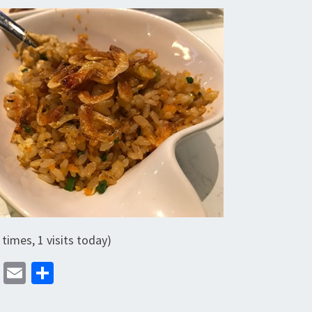
 times, 1 visits today)
M
E
分
as
m
享