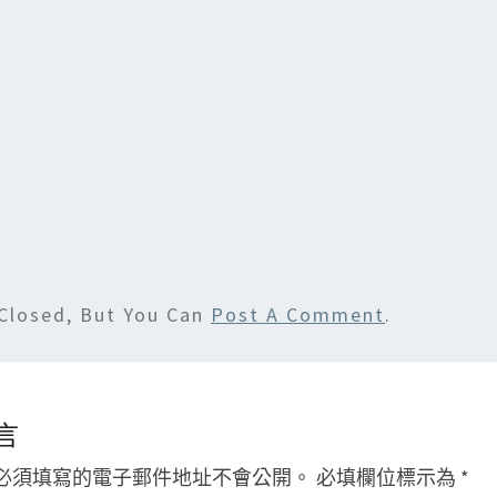
to
ai
d
l
o
n
Closed, But You Can
Post A Comment
.
言
必須填寫的電子郵件地址不會公開。
必填欄位標示為
*