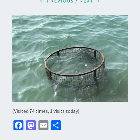
← PREVIOUS
/
NEXT →
(Visited 74 times, 1 visits today)
Fa
M
E
分
ce
as
m
享