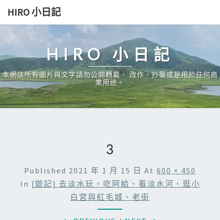
Skip
HIRO 小日記
to
content
HIRO 小日記
本網誌所有圖片與文字請勿公開轉載、 改作、抄襲或是用於任何商
業用途。
3
Published
2021 年 1 月 15 日
At
600 × 450
In
[遊記] 去淡水玩，吃阿給、看淡水河、逛小
白宮與紅毛城、老街