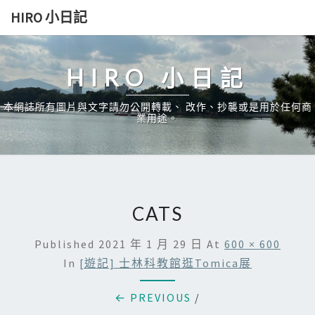
Skip
HIRO 小日記
to
content
HIRO 小日記
本網誌所有圖片與文字請勿公開轉載、 改作、抄襲或是用於任何商
業用途。
CATS
Published
2021 年 1 月 29 日
At
600 × 600
In
[遊記] 士林科教館逛Tomica展
← PREVIOUS
/