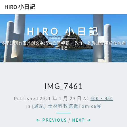
Skip
HIRO 小日記
to
content
HIRO 小日記
本網誌所有圖片與文字請勿公開轉載、 改作、抄襲或是用於任何商
業用途。
IMG_7461
Published
2021 年 1 月 29 日
At
600 × 450
In
[遊記] 士林科教館逛Tomica展
← PREVIOUS
/
NEXT →