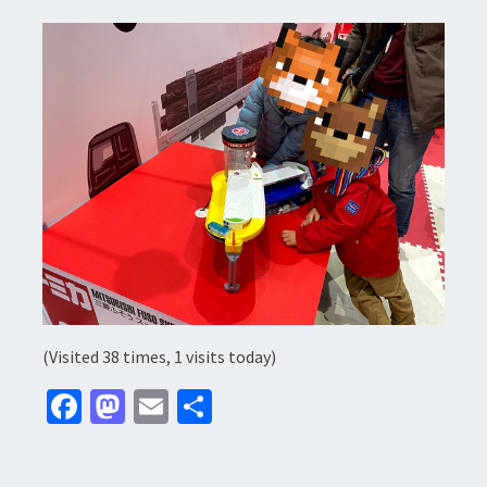
(Visited 38 times, 1 visits today)
Fa
M
E
分
ce
as
m
享
b
to
ai