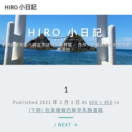
Skip
HIRO 小日記
to
content
HIRO 小日記
本網誌所有圖片與文字請勿公開轉載、 改作、抄襲或是用於任何商
業用途。
1
Published
2021 年 2 月 3 日
At
600 × 450
In
[下廚] 在家裡做巴斯克乳酪蛋糕
/
NEXT →