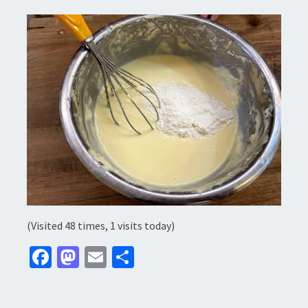
(Visited 48 times, 1 visits today)
Fa
M
E
分
ce
as
m
享
b
to
ai