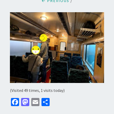
← PREVIOUS
/
(Visited 49 times, 1 visits today)
Fa
M
E
分
ce
as
m
享