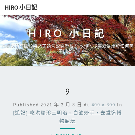
Skip
HIRO 小日記
to
content
HIRO 小日記
本網誌所有圖片與文字請勿公開轉載、 改作、抄襲或是用於任何商
業用途。
9
Published
2021 年 2 月 8 日
At
400 × 300
In
[遊記] 吃洪瑞珍三明治、白油炒手，去鐵道博
物館玩