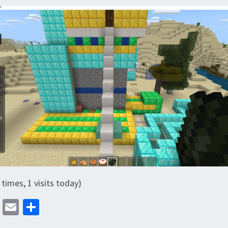
 times, 1 visits today)
M
E
分
as
m
享