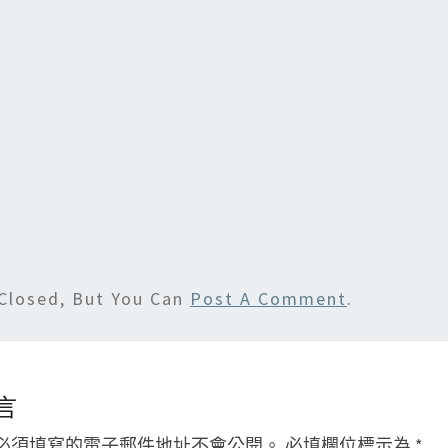
to
ai
d
l
o
n
Closed, But You Can
Post A Comment
.
言
必須填寫的電子郵件地址不會公開。
必填欄位標示為
*