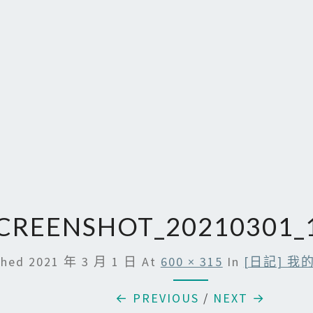
CREENSHOT_20210301_
shed
2021 年 3 月 1 日
At
600 × 315
In
[日記] 我的
← PREVIOUS
/
NEXT →