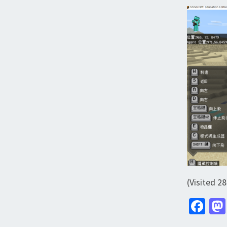
(Visited 28
Fa
ce