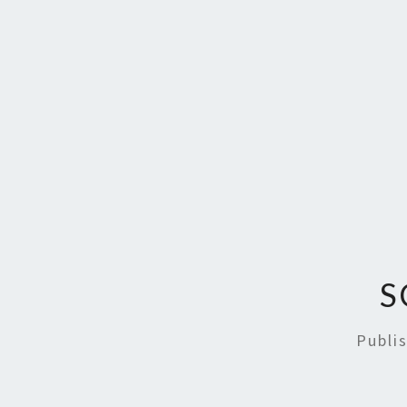
S
Publi