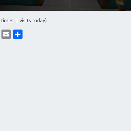
 times, 1 visits today)
M
E
分
as
m
享
to
ai
d
l
o
n