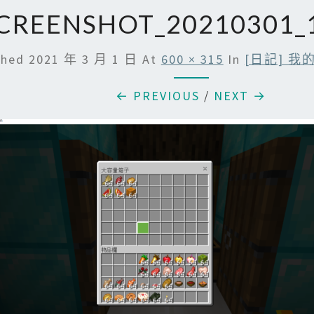
CREENSHOT_20210301_
shed
2021 年 3 月 1 日
At
600 × 315
In
[日記] 我的
← PREVIOUS
/
NEXT →