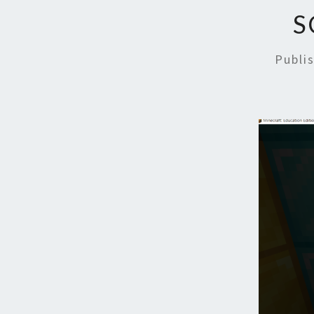
S
Publi