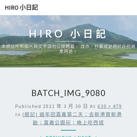
Skip
HIRO 小日記
to
content
HIRO 小日記
本網誌所有圖片與文字請勿公開轉載、 改作、抄襲或是用於任何商
業用途。
BATCH_IMG_9080
Published
2021 年 3 月 30 日
At
630 × 479
In
[遊記] 過年回嘉義第二天：去新港買新港
飴；嘉義公園玩；晚上吃西堤