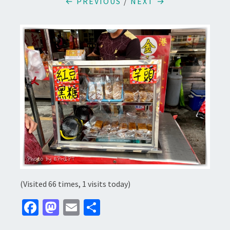
← PREVIOUS
/
NEXT →
(Visited 66 times, 1 visits today)
Fa
M
E
分
ce
as
m
享