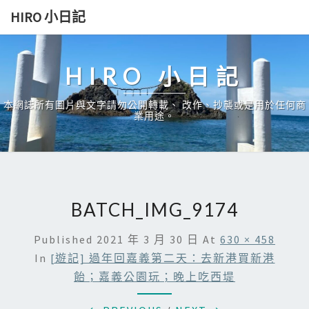
Skip
HIRO 小日記
to
content
HIRO 小日記
本網誌所有圖片與文字請勿公開轉載、 改作、抄襲或是用於任何商
業用途。
BATCH_IMG_9174
Published
2021 年 3 月 30 日
At
630 × 458
In
[遊記] 過年回嘉義第二天：去新港買新港
飴；嘉義公園玩；晚上吃西堤