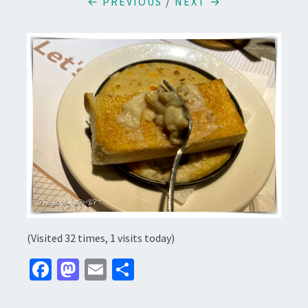
← PREVIOUS
/
NEXT →
(Visited 32 times, 1 visits today)
Fa
M
E
分
ce
as
m
享