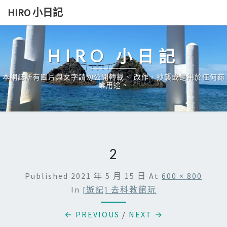
Skip
HIRO 小日記
to
content
HIRO 小日記
本網誌所有圖片與文字請勿公開轉載、 改作、抄襲或是用於任何商
業用途。
2
Published
2021 年 5 月 15 日
At
600 × 800
In
[遊記] 去科教館玩
← PREVIOUS
/
NEXT →