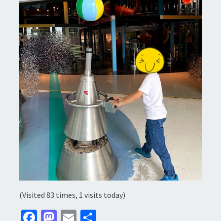
(Visited 83 times, 1 visits today)
Fa
M
E
分