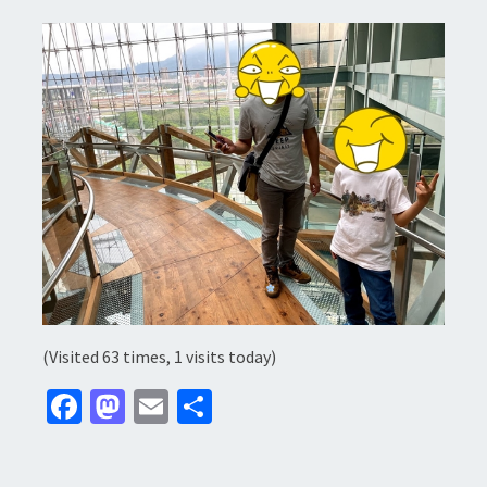
(Visited 63 times, 1 visits today)
Fa
M
E
分
ce
as
m
享
b
to
ai