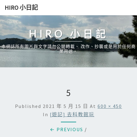
Skip
HIRO 小日記
to
content
HIRO 小日記
本網誌所有圖片與文字請勿公開轉載、 改作、抄襲或是用於任何商
業用途。
5
Published
2021 年 5 月 15 日
At
600 × 450
In
[遊記] 去科教館玩
← PREVIOUS
/