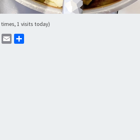
 times, 1 visits today)
M
E
分
as
m
享
to
ai
d
l
o
n