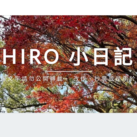
HIRO 小日記
與文字請勿公開轉載、 改作、抄襲或是用