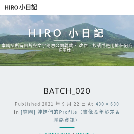
Skip
HIRO 小日記
to
content
HIRO 小日記
本網誌所有圖片與文字請勿公開轉載、 改作、抄襲或是用於任何商
業用途。
BATCH_020
Published
2021 年 9 月 22 日
At
430 × 630
In
[繪圖] 娃娃們的Profile（畫像＆年齡差＆
聯絡資訊）