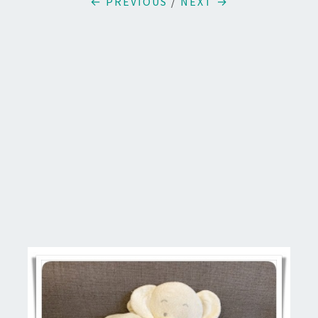
← PREVIOUS
/
NEXT →