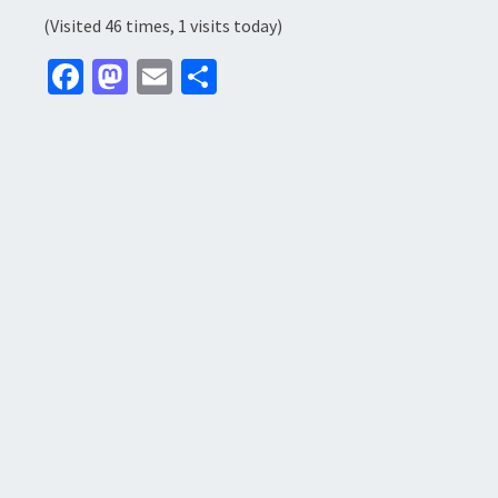
(Visited 46 times, 1 visits today)
Fa
M
E
分
ce
as
m
享
b
to
ai
o
d
l
o
o
k
n