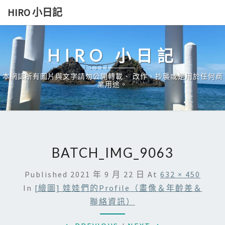
Skip
HIRO 小日記
to
content
HIRO 小日記
本網誌所有圖片與文字請勿公開轉載、 改作、抄襲或是用於任何商
業用途。
BATCH_IMG_9063
Published
2021 年 9 月 22 日
At
632 × 450
In
[繪圖] 娃娃們的Profile（畫像＆年齡差＆
聯絡資訊）