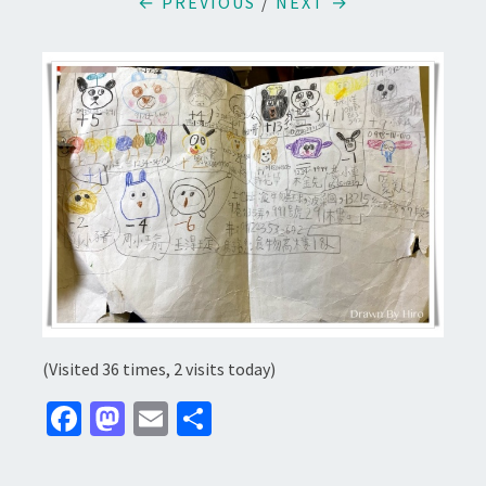
← PREVIOUS
/
NEXT →
(Visited 36 times, 2 visits today)
Fa
M
E
分
ce
as
m
享