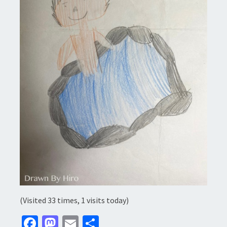
(Visited 33 times, 1 visits today)
Fa
M
E
分