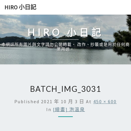
Skip
HIRO 小日記
to
content
HIRO 小日記
本網誌所有圖片與文字請勿公開轉載、 改作、抄襲或是用於任何商
業用途。
BATCH_IMG_3031
Published
2021 年 10 月 3 日
At
450 × 600
In
[繪畫] 泡溫泉