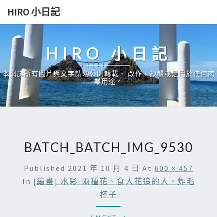
Skip
HIRO 小日記
to
content
HIRO 小日記
本網誌所有圖片與文字請勿公開轉載、 改作、抄襲或是用於任何商
業用途。
BATCH_BATCH_IMG_9530
Published
2021 年 10 月 4 日
At
600 × 457
In
[繪畫] 水彩-兩種花、食人花追的人、炸毛
杯子