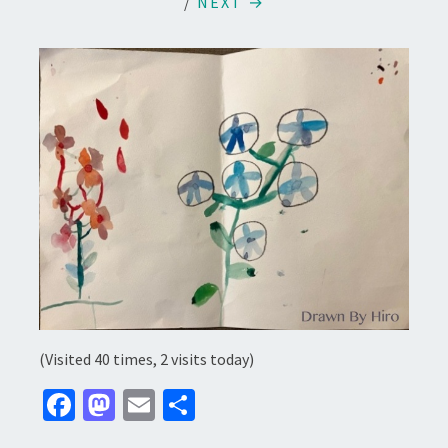
/
NEXT →
(Visited 40 times, 2 visits today)
Fa
M
E
分
ce
as
m
享