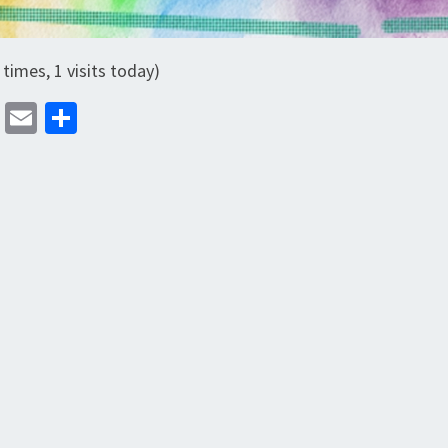
 times, 1 visits today)
M
E
分
as
m
享
to
ai
d
l
o
n