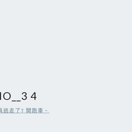
O__3 4
畫具逃走了7 開跑車、