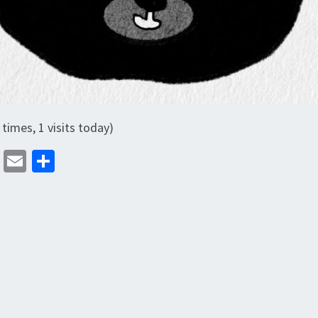
 times, 1 visits today)
M
E
分
as
m
享
to
ai
d
l
o
n