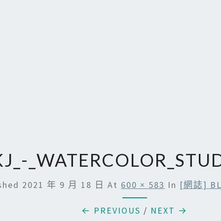
KJ_-_WATERCOLOR_STUD
ished
2021 年 9 月 18 日
At
600 × 583
In
[網誌] 
← PREVIOUS
/
NEXT →