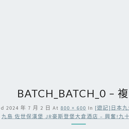
BATCH_BATCH_0 – 
ed
2024 年 7 月 2 日
At
800 × 600
In
[遊記]日本
九島 佐世保漢堡 JR豪斯登堡大倉酒店 – 興奮!九