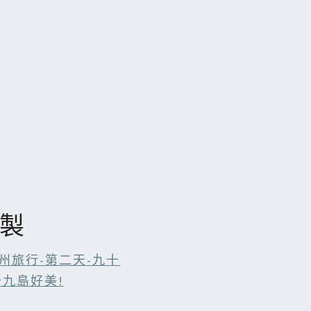
複製
九州旅行-第二天-九十
十九島好美!