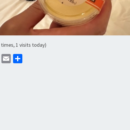
 times, 1 visits today)
M
E
分
as
m
享
to
ai
d
l
o
n