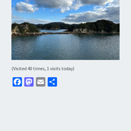
(Visited 40 times, 1 visits today)
Fa
M
E
分
ce
as
m
享
b
to
ai
o
d
l
o
o
k
n