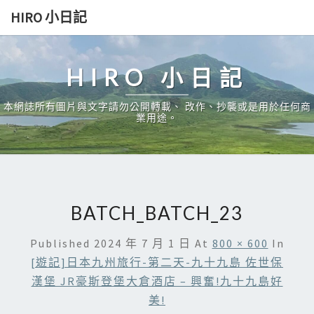
Skip
HIRO 小日記
to
content
HIRO 小日記
本網誌所有圖片與文字請勿公開轉載、 改作、抄襲或是用於任何商
業用途。
BATCH_BATCH_23
Published
2024 年 7 月 1 日
At
800 × 600
In
[遊記]日本九州旅行-第二天-九十九島 佐世保
漢堡 JR豪斯登堡大倉酒店 – 興奮!九十九島好
美!