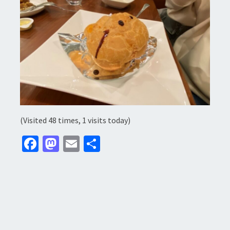
(Visited 48 times, 1 visits today)
Fa
M
E
分
ce
as
m
享
b
to
ai
o
d
l
o
o
k
n