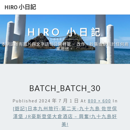
Skip
HIRO 小日記
to
content
HIRO 小日記
本網誌所有圖片與文字請勿公開轉載、 改作、抄襲或是用於任何商
業用途。
BATCH_BATCH_30
Published
2024 年 7 月 1 日
At
800 × 600
In
[遊記]日本九州旅行-第二天-九十九島 佐世保
漢堡 JR豪斯登堡大倉酒店 – 興奮!九十九島好
美!