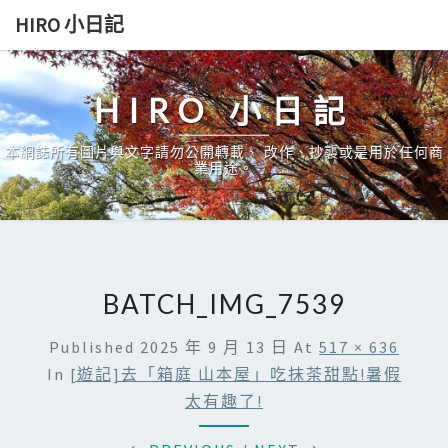
Skip
HIRO 小日記
to
content
HIRO 小日記
本網誌所有圖片與文字請勿公開轉載、 改作、抄襲或是用於任何商
業用途。
BATCH_IMG_7539
Published
2025 年 9 月 13 日
At
517 × 636
In
[遊記]去「箱庭 山本屋」吃抹茶甜點!暑假
太有趣了!