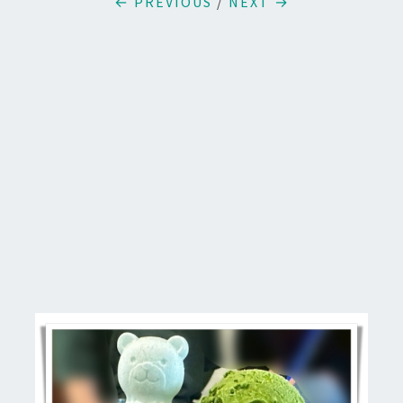
← PREVIOUS
/
NEXT →