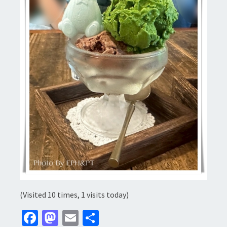
(Visited 10 times, 1 visits today)
Fa
M
E
分