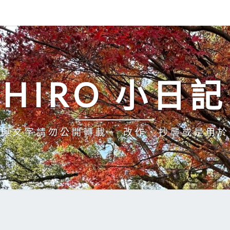
HIRO 小日記
與文字請勿公開轉載、 改作、抄襲或是用