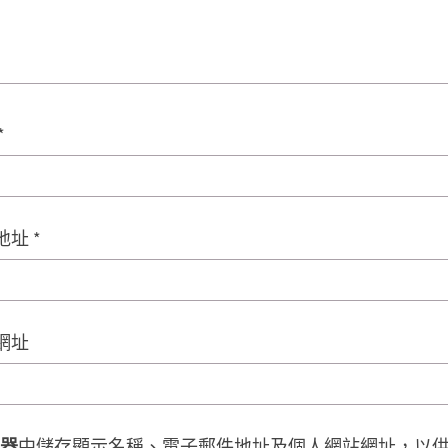
*
地址
*
網址
器
中儲存顯示名稱、電子郵件地址及個人網站網址，以