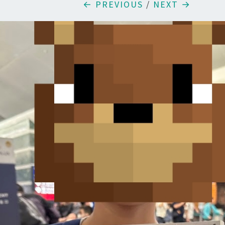
← PREVIOUS
/
NEXT →