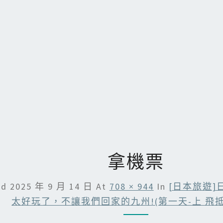
拿機票
ed
2025 年 9 月 14 日
At
708 × 944
In
[日本旅遊]
太好玩了，不讓我們回家的九州!(第一天-上 飛抵