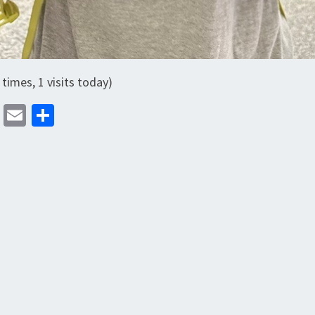
 times, 1 visits today)
M
E
分
as
m
享
to
ai
d
l
o
n