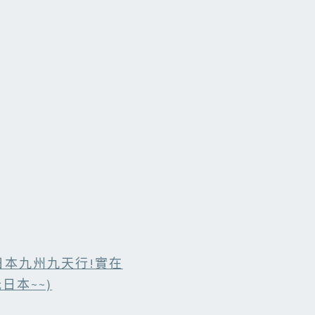
日本九州九天行!實在
日本~~)