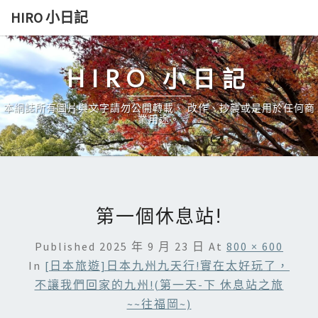
Skip
HIRO 小日記
to
content
HIRO 小日記
本網誌所有圖片與文字請勿公開轉載、 改作、抄襲或是用於任何商
業用途。
第一個休息站!
Published
2025 年 9 月 23 日
At
800 × 600
In
[日本旅遊]日本九州九天行!實在太好玩了，
不讓我們回家的九州!(第一天-下 休息站之旅
~~往福岡~)