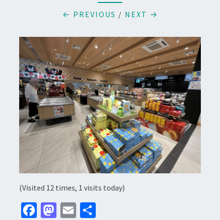
← PREVIOUS
/
NEXT →
(Visited 12 times, 1 visits today)
Fa
M
E
分