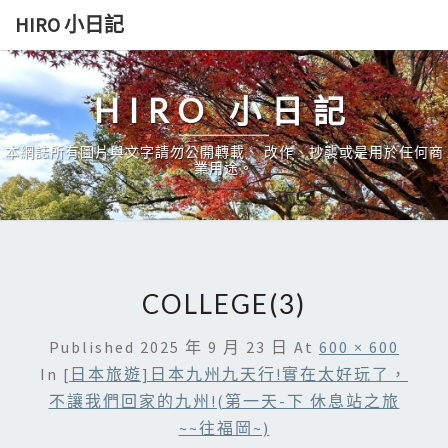
Skip
HIRO 小日記
to
content
HIRO 小日記
本網誌所有圖片與文字請勿公開轉載、 改作、抄襲或是用於任何商
業用途。
COLLEGE(3)
Published
2025 年 9 月 23 日
At
600 × 600
In
[日本旅遊]日本九州九天行!實在太好玩了，
不讓我們回家的九州!(第一天-下 休息站之旅
~~往福岡~)