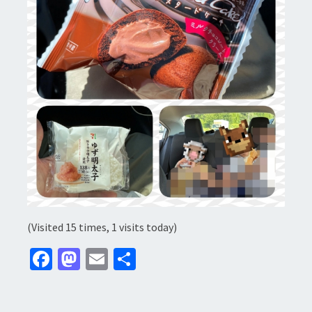
(Visited 15 times, 1 visits today)
Fa
M
E
分
ce
as
m
享
b
to
ai