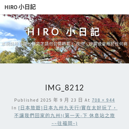
Skip
HIRO 小日記
to
content
HIRO 小日記
本網誌所有圖片與文字請勿公開轉載、 改作、抄襲或是用於任何商
業用途。
IMG_8212
Published
2025 年 9 月 23 日
At
708 × 944
In
[日本旅遊]日本九州九天行!實在太好玩了，
不讓我們回家的九州!(第一天-下 休息站之旅
~~往福岡~)