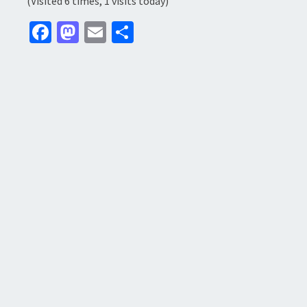
(Visited 6 times, 1 visits today)
Fa
M
E
分
ce
as
m
享
b
to
ai
o
d
l
o
o
k
n